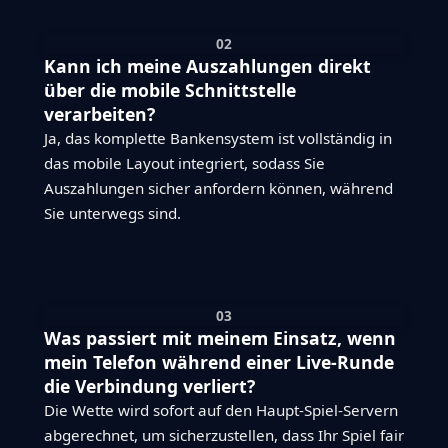
02
Kann ich meine Auszahlungen direkt
über die mobile Schnittstelle
verarbeiten?
Ja, das komplette Bankensystem ist vollständig in
das mobile Layout integriert, sodass Sie
Auszahlungen sicher anfordern können, während
Sie unterwegs sind.
03
Was passiert mit meinem Einsatz, wenn
mein Telefon während einer Live-Runde
die Verbindung verliert?
Die Wette wird sofort auf den Haupt-Spiel-Servern
abgerechnet, um sicherzustellen, dass Ihr Spiel fair