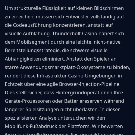
Um strukturelle Flüssigkeit auf kleinen Bildschirmen
zu erreichen, müssen sich Entwickler vollständig auf
die Codeausführung konzentrieren, anstatt auf
visuelle Aufblähung. Thunderbolt Casino nähert sich
dem Mobilsegment durch eine leichte, nicht-native
Bereitstellungsstrategie, die schwere visuelle
Abhängigkeiten eliminiert. Anstatt den Spieler an
starre Anwendungsmarktplatz-Ökosysteme zu binden,
rendert diese Infrastruktur Casino-Umgebungen in
Echtzeit über eine agile Browser-Injection-Pipeline.
Dies stellt sicher, dass Hintergrundoperationen Ihre
Geräte-Prozessoren oder Batteriereserven während
längerer Spielsitzungen nicht überlasten. In dieser
spezialisierten Analyse untersuchen wir den
Mobilfunk-Fußabdruck der Plattform. Wir bewerten
ihre strukturelle Ergonomie, Systemreaktionszeiten,