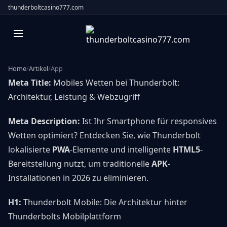
thunderboltcasino777.com
Home
/
Artikel
/
App
Meta Title:
Mobiles Wetten bei Thunderbolt:
Architektur, Leistung & Webzugriff
Meta Description:
Ist Ihr Smartphone für responsives
Wetten optimiert? Entdecken Sie, wie Thunderbolt
lokalisierte
PWA
-Elemente und intelligente
HTML5
-
Bereitstellung nutzt, um traditionelle
APK
-
Installationen in 2026 zu eliminieren.
H1:
Thunderbolt Mobile: Die Architektur hinter
Thunderbolts Mobilplattform