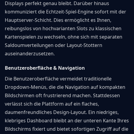
Displays perfekt genau bleibt. Darüber hinaus
kommuniziert die Echtzeit-Spiel-Engine sofort mit der
Hauptserver-Schicht. Dies ermöglicht es Ihnen,
reibungslos von hochvarianten Slots zu klassischen
Kartenspielen zu wechseln, ohne sich mit separaten
Saldoumverteilungen oder Layout-Stottern
auseinanderzusetzen.
Benutzeroberfläche & Navigation
Die Benutzeroberfläche vermeidet traditionelle
Dropdown-Menüs, die die Navigation auf kompakten
Bildschirmen oft frustrierend machen. Stattdessen
verlässt sich die Plattform auf ein flaches,
daumenfreundliches Design-Layout. Ein niedriges,
klebriges Dashboard bleibt an der unteren Kante Ihres
Bildschirms fixiert und bietet sofortigen Zugriff auf die