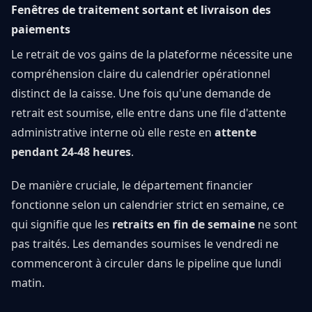
Fenêtres de traitement sortant et livraison des
paiements
Le retrait de vos gains de la plateforme nécessite une
compréhension claire du calendrier opérationnel
distinct de la caisse. Une fois qu'une demande de
retrait est soumise, elle entre dans une file d'attente
administrative interne où elle reste en
attente
pendant 24-48 heures
.
De manière cruciale, le département financier
fonctionne selon un calendrier strict en semaine, ce
qui signifie que les
retraits en fin de semaine
ne sont
pas traités. Les demandes soumises le vendredi ne
commenceront à circuler dans le pipeline que lundi
matin.