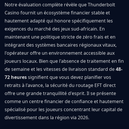
Notre évaluation complète révèle que Thunderbolt
Casino fournit un écosystème financier stable et
hautement adapté qui honore spécifiquement les
exigences du marché des jeux sud-africain. En
maintenant une politique stricte de zéro frais et en
intégrant des systèmes bancaires régionaux vitaux,
l'opérateur offre un environnement accessible aux
joueurs locaux. Bien que l'absence de traitement en fin
de semaine et les vitesses de livraison standard de
48-
72 heures
signifient que vous devez planifier vos
retraits à l'avance, la sécurité du routage EFT direct
offre une grande tranquillité d'esprit. Il se présente
comme un centre financier de confiance et hautement
spécialisé pour les joueurs concentrant leur capital de
divertissement dans la région via 2026.