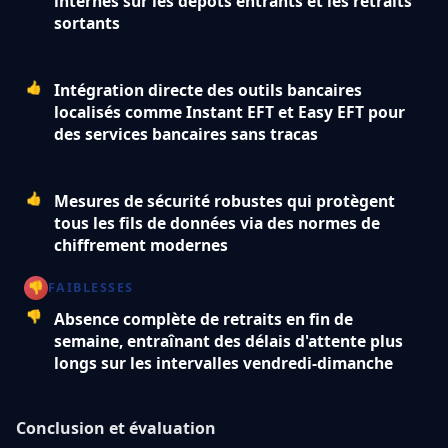
internes sur les dépôts entrants et les retraits
sortants
👍
Intégration directe des outils bancaires
localisés comme Instant EFT et Easy EFT pour
des services bancaires sans tracas
👍
Mesures de sécurité robustes qui protègent
tous les fils de données via des normes de
chiffrement modernes
👎
FAIBLESSES
👎
Absence complète de retraits en fin de
semaine, entraînant des délais d'attente plus
longs sur les intervalles vendredi-dimanche
Conclusion et évaluation