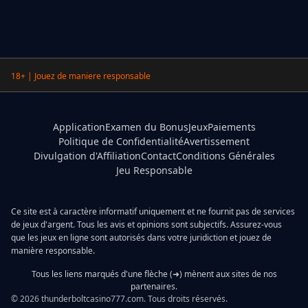
18+ | Jouez de maniere responsable
Application
Examen du Bonus
Jeux
Paiements
Politique de Confidentialité
Avertissement
Divulgation d'Affiliation
Contact
Conditions Générales
Jeu Responsable
Ce site est à caractère informatif uniquement et ne fournit pas de services
de jeux d'argent. Tous les avis et opinions sont subjectifs. Assurez-vous
que les jeux en ligne sont autorisés dans votre juridiction et jouez de
manière responsable.
Tous les liens marqués d'une flèche (➜) mènent aux sites de nos
partenaires.
© 2026 thunderboltcasino777.com. Tous droits réservés.