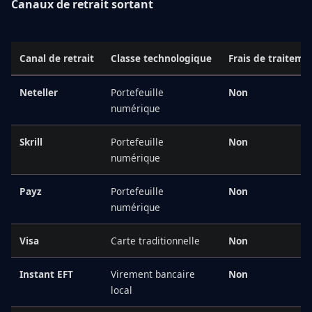
Canaux de retrait sortant
Canal de retrait
Classe technologique
Frais de traiteme
Neteller
Portefeuille
Non
numérique
Skrill
Portefeuille
Non
numérique
Payz
Portefeuille
Non
numérique
Visa
Carte traditionnelle
Non
Instant EFT
Virement bancaire
Non
local