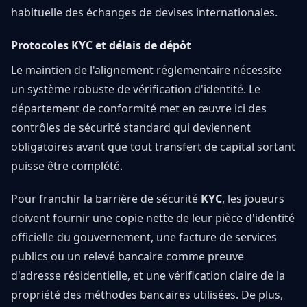
habituelle des échanges de devises internationales.
Protocoles KYC et délais de dépôt
Le maintien de l'alignement réglementaire nécessite
un système robuste de vérification d'identité. Le
département de conformité met en œuvre ici des
contrôles de sécurité standard qui deviennent
obligatoires avant que tout transfert de capital sortant
puisse être complété.
Pour franchir la barrière de sécurité
KYC
, les joueurs
doivent fournir une copie nette de leur pièce d'identité
officielle du gouvernement, une facture de services
publics ou un relevé bancaire comme preuve
d'adresse résidentielle, et une vérification claire de la
propriété des méthodes bancaires utilisées. De plus,