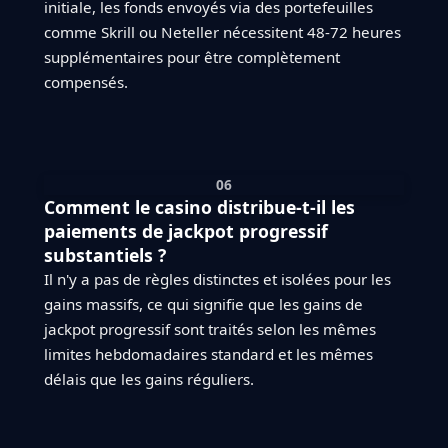
initiale, les fonds envoyés via des portefeuilles
comme Skrill ou Neteller nécessitent 48-72 heures
supplémentaires pour être complètement
compensés.
06
Comment le casino distribue-t-il les
paiements de jackpot progressif
substantiels ?
Il n'y a pas de règles distinctes et isolées pour les
gains massifs, ce qui signifie que les gains de
jackpot progressif sont traités selon les mêmes
limites hebdomadaires standard et les mêmes
délais que les gains réguliers.