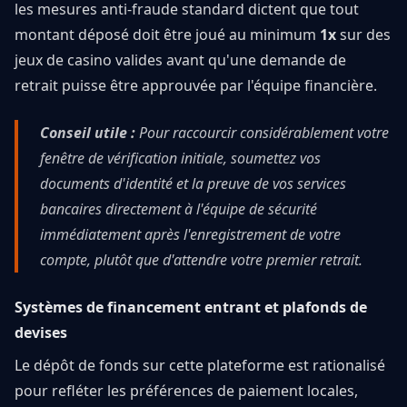
les mesures anti-fraude standard dictent que tout
montant déposé doit être joué au minimum
1x
sur des
jeux de casino valides avant qu'une demande de
retrait puisse être approuvée par l'équipe financière.
Conseil utile :
Pour raccourcir considérablement votre
fenêtre de vérification initiale, soumettez vos
documents d'identité et la preuve de vos services
bancaires directement à l'équipe de sécurité
immédiatement après l'enregistrement de votre
compte, plutôt que d'attendre votre premier retrait.
Systèmes de financement entrant et plafonds de
devises
Le dépôt de fonds sur cette plateforme est rationalisé
pour refléter les préférences de paiement locales,