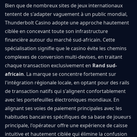
Bien que de nombreux sites de jeux internationaux
tentent de s'adapter vaguement à un public mondial,
Thunderbolt Casino adopte une approche hautement
ciblée en concevant toute son infrastructure
financière autour du marché sud-africain. Cette
spécialisation signifie que le casino évite les chemins
complexes de conversion multi-devises, en traitant
chaque transaction exclusivement en
Rand sud-
africain
. La marque se concentre fortement sur
l'intégration régionale locale, en optant pour des rails
de transaction natifs qui s'alignent confortablement
avec les portefeuilles électroniques mondiaux. En
alignant ses voies de paiement principales avec les
habitudes bancaires spécifiques de sa base de joueurs
principale, l'opérateur offre une expérience de caisse
intuitive et hautement ciblée qui élimine la confusion