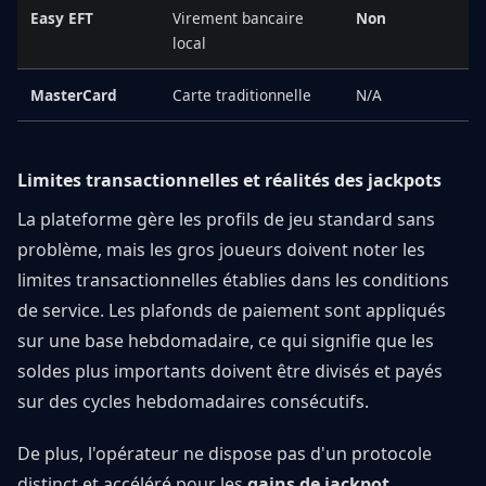
Easy EFT
Virement bancaire
Non
local
MasterCard
Carte traditionnelle
N/A
Limites transactionnelles et réalités des jackpots
La plateforme gère les profils de jeu standard sans
problème, mais les gros joueurs doivent noter les
limites transactionnelles établies dans les conditions
de service. Les plafonds de paiement sont appliqués
sur une base hebdomadaire, ce qui signifie que les
soldes plus importants doivent être divisés et payés
sur des cycles hebdomadaires consécutifs.
De plus, l'opérateur ne dispose pas d'un protocole
distinct et accéléré pour les
gains de jackpot