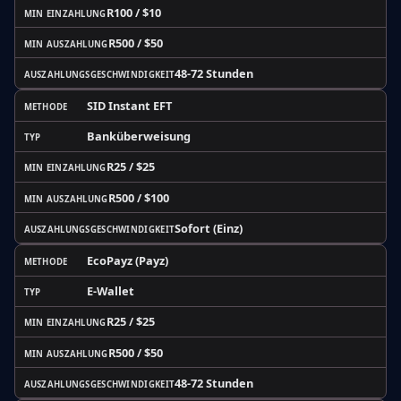
R100 / $10
MIN EINZAHLUNG
R500 / $50
MIN AUSZAHLUNG
48-72 Stunden
AUSZAHLUNGSGESCHWINDIGKEIT
SID Instant EFT
METHODE
Banküberweisung
TYP
R25 / $25
MIN EINZAHLUNG
R500 / $100
MIN AUSZAHLUNG
Sofort (Einz)
AUSZAHLUNGSGESCHWINDIGKEIT
EcoPayz (Payz)
METHODE
E-Wallet
TYP
R25 / $25
MIN EINZAHLUNG
R500 / $50
MIN AUSZAHLUNG
48-72 Stunden
AUSZAHLUNGSGESCHWINDIGKEIT