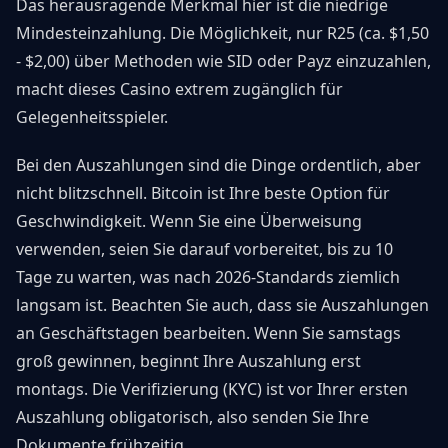
Das herausragende Merkmal hier ist die niedrige
Mindesteinzahlung. Die Möglichkeit, nur R25 (ca. $1,50
- $2,00) über Methoden wie SID oder Payz einzuzahlen,
macht dieses Casino extrem zugänglich für
Gelegenheitsspieler.
Bei den Auszahlungen sind die Dinge ordentlich, aber
nicht blitzschnell. Bitcoin ist Ihre beste Option für
Geschwindigkeit. Wenn Sie eine Überweisung
verwenden, seien Sie darauf vorbereitet, bis zu 10
Tage zu warten, was nach 2026-Standards ziemlich
langsam ist. Beachten Sie auch, dass sie Auszahlungen
an Geschäftstagen bearbeiten. Wenn Sie samstags
groß gewinnen, beginnt Ihre Auszahlung erst
montags. Die Verifizierung (KYC) ist vor Ihrer ersten
Auszahlung obligatorisch, also senden Sie Ihre
Dokumente frühzeitig.