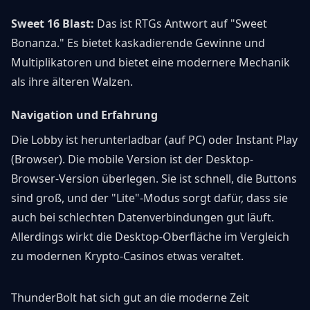
Sweet 16 Blast:
Das ist RTGs Antwort auf "Sweet
Bonanza." Es bietet kaskadierende Gewinne und
Multiplikatoren und bietet eine modernere Mechanik
als ihre älteren Walzen.
Navigation und Erfahrung
Die Lobby ist herunterladbar (auf PC) oder Instant Play
(Browser). Die mobile Version ist der Desktop-
Browser-Version überlegen. Sie ist schnell, die Buttons
sind groß, und der "Lite"-Modus sorgt dafür, dass sie
auch bei schlechten Datenverbindungen gut läuft.
Allerdings wirkt die Desktop-Oberfläche im Vergleich
zu modernen Krypto-Casinos etwas veraltet.
ThunderBolt hat sich gut an die moderne Zeit