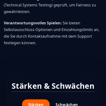
(Technical Systems Testing) geprüft, um Fairness zu
gewährleisten.
Verantwortungsvolles Spielen:
Sie bieten
Selbstausschluss-Optionen und Einzahlungslimits an,
die Sie durch Kontaktaufnahme mit dem Support
festlegen können.
Stärken & Schwächen
Stärken
Schwächen