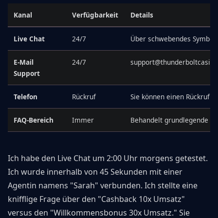
Kanal
Verfügbarkeit
Details
Live Chat
24/7
Über schwebendes Symbol a
E-Mail
24/7
support@thunderboltcasin
Support
Telefon
Rückruf
Sie können einen Rückruf ü
FAQ-Bereich
Immer
Behandelt grundlegende Ba
Ich habe den Live Chat um 2:00 Uhr morgens getestet.
Ich wurde innerhalb von 45 Sekunden mit einer
Agentin namens "Sarah" verbunden. Ich stellte eine
knifflige Frage über den "Cashback 10x Umsatz"
versus den "Willkommensbonus 30x Umsatz." Sie