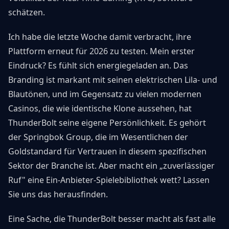
schätzen.
Ich habe die letzte Woche damit verbracht, ihre
Plattform erneut für 2026 zu testen. Mein erster
Eindruck? Es fühlt sich energiegeladen an. Das
Branding ist markant mit seinen elektrischen Lila- und
Blautönen, und im Gegensatz zu vielen modernen
Casinos, die wie identische Klone aussehen, hat
ThunderBolt seine eigene Persönlichkeit. Es gehört
der Springbok Group, die im Wesentlichen der
Goldstandard für Vertrauen in diesem spezifischen
Sektor der Branche ist. Aber macht ein „zuverlässiger
Ruf" eine Ein-Anbieter-Spielebibliothek wett? Lassen
Sie uns das herausfinden.
Eine Sache, die ThunderBolt besser macht als fast alle