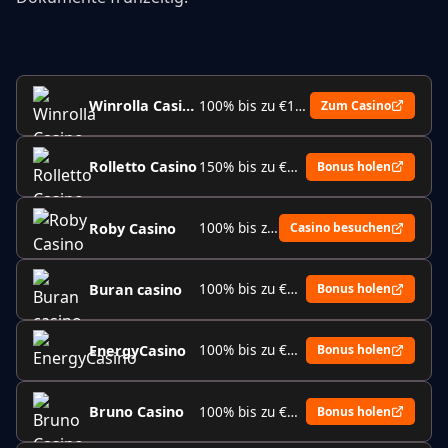
100% bis zu €1.000 und 100 Freispiele
Winrolla Casino
Zum Casino
150% bis zu €500 und 200 Freispiele
Rolletto Casino
Bonus holen
100% bis zu €500 und 500 Freispiele
Roby Casino
Casino besuchen
100% bis zu €500 und 200 Freispiele
Buran casino
Bonus holen
100% bis zu €250 und 50 Freispiele
EnergyCasino
Bonus holen
100% bis zu €500 und 150 Freispiele
Bruno Casino
Bonus holen