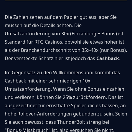
Die Zahlen sehen auf dem Papier gut aus, aber Sie
müssen auf die Details achten. Die
Umsatzanforderung von 30x (Einzahlung + Bonus) ist
Standard für RTG Casinos, obwohl sie etwas höher ist
als der Branchendurchschnitt von 35x-40x (nur Bonus).
Der versteckte Schatz hier ist jedoch das
Cashback
.
Im Gegensatz zu den Willkommensboni kommt das
Cashback mit einer sehr niedrigen 10x
Umsatzanforderung. Wenn Sie ohne Bonus einzahlen
und verlieren, können Sie 25% zurückfordern. Das ist
ausgezeichnet für ernsthafte Spieler, die es hassen, an
hohe Rollover-Anforderungen gebunden zu sein. Seien
Sie auch bewusst, dass ThunderBolt streng bei
"Bonus-Missbrauch" ist, also versuchen Sie nicht,