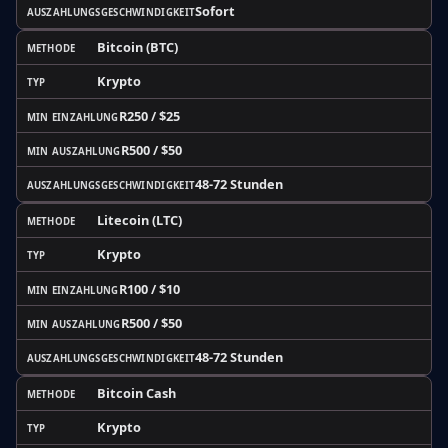
Sofort
AUSZAHLUNGSGESCHWINDIGKEIT
Bitcoin (BTC)
METHODE
Krypto
TYP
R250 / $25
MIN EINZAHLUNG
R500 / $50
MIN AUSZAHLUNG
48-72 Stunden
AUSZAHLUNGSGESCHWINDIGKEIT
Litecoin (LTC)
METHODE
Krypto
TYP
R100 / $10
MIN EINZAHLUNG
R500 / $50
MIN AUSZAHLUNG
48-72 Stunden
AUSZAHLUNGSGESCHWINDIGKEIT
Bitcoin Cash
METHODE
Krypto
TYP